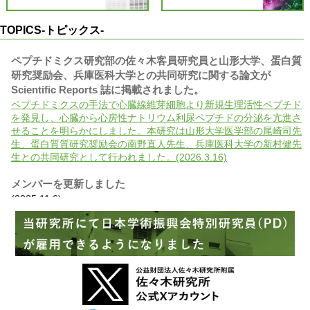
TOPICS-トピックス-
ペプチドミクス研究部の佐々木客員研究員と山形大学、蛋白質
研究奨励会、兵庫医科大学との共同研究に関する論文が
Scientific Reports 誌に掲載されました。
ペプチドミクスの手法で心臓線維芽細胞より新規生理活性ペプチド
を発見し、心臓から心房性ナトリウム利尿ペプチドの分泌を亢進さ
せることを明らかにしました。本研究は山形大学医学部の尾崎司先
生、蛋白質質研究奨励会の南野直人先生、兵庫医科大学の新村健先
生との共同研究として行われました。(2026.3.16)
メンバーを更新しました
(2025.11.6)
腫瘍細胞研究部の山口部長が翻訳を担当した本が出版されまし
た。
がんの生物学から予防、診断、治療まで、多くのたとえ話や逸話を
用いてわかりやすく書かれた一般向けの本です。(2025.10.22)
当研究所の菅野康吉兼任研究員（附属杏雲堂病院遺伝子診療
科・科長）らが参画した国際共同研究グループによるがんに関