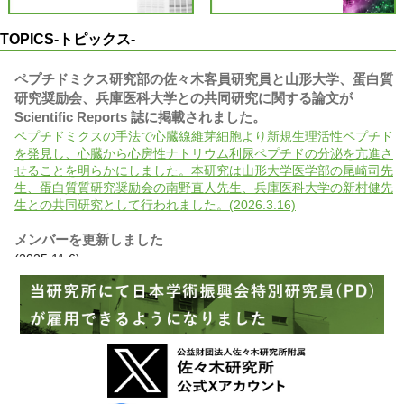
TOPICS-トピックス-
ペプチドミクス研究部の佐々木客員研究員と山形大学、蛋白質
研究奨励会、兵庫医科大学との共同研究に関する論文が
Scientific Reports 誌に掲載されました。
ペプチドミクスの手法で心臓線維芽細胞より新規生理活性ペプチド
を発見し、心臓から心房性ナトリウム利尿ペプチドの分泌を亢進さ
せることを明らかにしました。本研究は山形大学医学部の尾崎司先
生、蛋白質質研究奨励会の南野直人先生、兵庫医科大学の新村健先
生との共同研究として行われました。(2026.3.16)
メンバーを更新しました
(2025.11.6)
腫瘍細胞研究部の山口部長が翻訳を担当した本が出版されまし
た。
がんの生物学から予防、診断、治療まで、多くのたとえ話や逸話を
用いてわかりやすく書かれた一般向けの本です。(2025.10.22)
当研究所の菅野康吉兼任研究員（附属杏雲堂病院遺伝子診療
科・科長）らが参画した国際共同研究グループによるがんに関