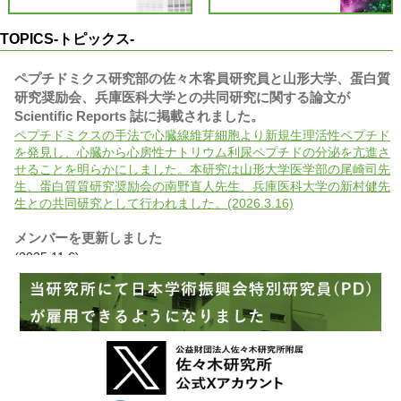
TOPICS-トピックス-
ペプチドミクス研究部の佐々木客員研究員と山形大学、蛋白質
研究奨励会、兵庫医科大学との共同研究に関する論文が
Scientific Reports 誌に掲載されました。
ペプチドミクスの手法で心臓線維芽細胞より新規生理活性ペプチド
を発見し、心臓から心房性ナトリウム利尿ペプチドの分泌を亢進さ
せることを明らかにしました。本研究は山形大学医学部の尾崎司先
生、蛋白質質研究奨励会の南野直人先生、兵庫医科大学の新村健先
生との共同研究として行われました。(2026.3.16)
メンバーを更新しました
(2025.11.6)
腫瘍細胞研究部の山口部長が翻訳を担当した本が出版されまし
た。
がんの生物学から予防、診断、治療まで、多くのたとえ話や逸話を
用いてわかりやすく書かれた一般向けの本です。(2025.10.22)
当研究所の菅野康吉兼任研究員（附属杏雲堂病院遺伝子診療
科・科長）らが参画した国際共同研究グループによるがんに関