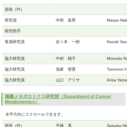
部長（PI）
研究員
中村 真男
Masao Na
研究助手
客員研究員
佐々木 一樹
Kazuki Sas
協力研究員
中村 桃子
Momoko N
協力研究員
張家 智憲
Tomonori H
協力研究員
山口 アリサ
Arisa Yama
腫瘍メタボロミクス研究部（Department of Cancer
Metabolomics）
水平方向にスクロールできます。
部長（PI）
平林 享
Susumu Hi