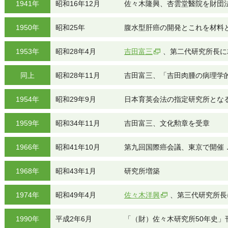
1941年
昭和16年12月
佐々木隆興、杏雲堂醫院を財団
1950年
昭和25年
腹水型肝癌の開発とこれを材料
1953年
昭和28年4月
吉田富三
、第二代研究所長に
同上
昭和28年11月
吉田富三、「吉田肉腫の病理学
1954年
昭和29年9月
日本育英会法の指定研究所とな
1959年
昭和34年11月
吉田富三、文化勲章を受章
1966年
昭和41年10月
第九回国際癌会議、東京で開催
1968年
昭和43年1月
研究所増築
1974年
昭和49年4月
佐々木洋興
、第三代研究所長
1990年
平成2年6月
「（財）佐々木研究所50年史」