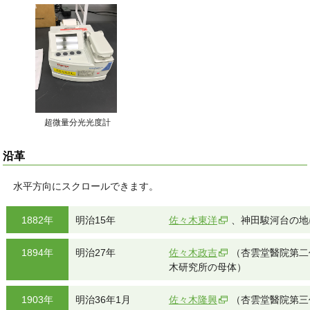
超微量分光光度計
沿革
水平方向にスクロールできます。
1882年
明治15年
佐々木東洋
、神田駿河台の地
1894年
明治27年
佐々木政吉
（杏雲堂醫院第二
木研究所の母体）
1903年
明治36年1月
佐々木隆興
（杏雲堂醫院第三