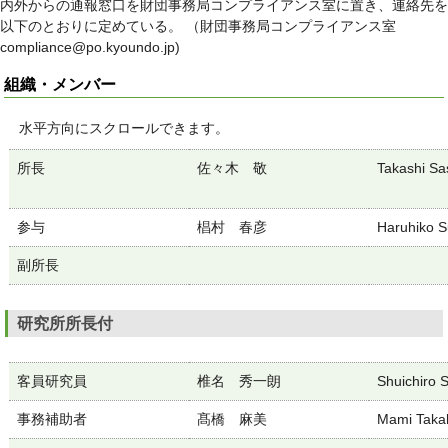
内外からの通報窓口を財団事務局コンプライアンス室に置き、連絡先を
以下のとおりに定めている。 （財団事務局コンプライアンス室
compliance@po.kyoundo.jp)
組織・メンバー
水平方向にスクロールできます。
所長
佐々木 敬
Takashi Sa
参与
椙村 春彦
Haruhiko 
副所長
研究所所長付
客員研究員
椎名 秀一朗
Shuichiro S
事務補助者
髙橋 麻美
Mami Taka