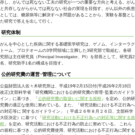
存し、がんでは死なない工夫の研究が一つの重要な方向と考える。がん
と共存しながらがんでは死なない社会の実現を目指す。がん以外の疾患
としては、糖尿病等に解決すべき問題があることから、実験を基盤とし
た研究で答えを出して行く。
研究体制
がんを中心とした疾病に関する基礎医学研究は、ゲノム、インターラク
トーム、プロテオームの3学問領域に立脚した3研究部で取組む。各研
究部は主任研究員（Principal Investigator、PI）を部長として、研究員2
名、研究助手1名の構成を目指す。
公的研究費の運営･管理について
公益財団法人佐々木研究所は、平成19年2月15日付(平成26年2月18日
改正)文部科学省「研究機関における公的研究費の管理･監査のガイドラ
イン」に基づき、「
公的研究費の取扱いに関する規程
」を定め、公的研
究費の適正な使用に努めている。また、「研究活動における不正行為へ
の対応等に 関するガイドライン」（ 平成２６年８月２６日、文部科学
大臣決定）に基づく「
研究活動における不正行為への対応等に関する規
程
」を定め、研究活動における不正行為の防止に努めている。 これら
の規程に基づき、公的研究費使用、研究活動における不正行為に関する