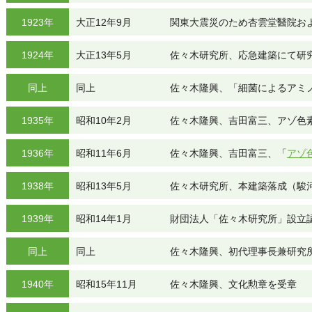
1923年
大正12年9月
関東大震災のため杏雲堂醫院お
1924年
大正13年5月
佐々木研究所、応急建築にて研
同上
同上
佐々木隆興、「細菌によるアミ
1935年
昭和10年2月
佐々木隆興、吉田富三、アゾ色素によ
1936年
昭和11年6月
佐々木隆興、吉田富三、「
アゾ
1938年
昭和13年5月
佐々木研究所、本建築落成（駿
1939年
昭和14年1月
財団法人「佐々木研究所」設立
同上
同上
佐々木隆興、初代理事長兼研究
1940年
昭和15年11月
佐々木隆興、文化勲章を受章