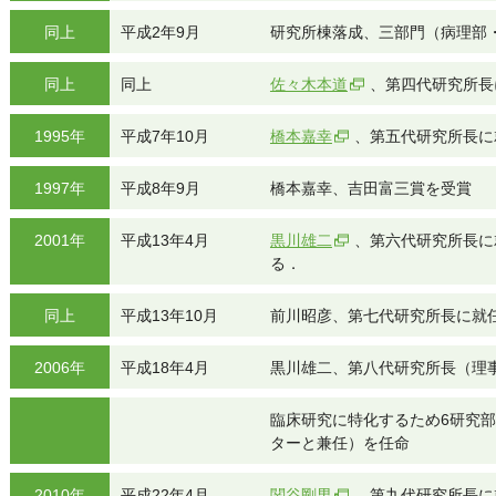
同上
平成2年9月
研究所棟落成、三部門（病理部
同上
同上
佐々木本道
、第四代研究所長
1995年
平成7年10月
橋本嘉幸
、第五代研究所長に
1997年
平成8年9月
橋本嘉幸、吉田富三賞を受賞
2001年
平成13年4月
黒川雄二
、第六代研究所長に
る．
同上
平成13年10月
前川昭彦、第七代研究所長に就
2006年
平成18年4月
黒川雄二、第八代研究所長（理
臨床研究に特化するため6研究
ターと兼任）を任命
2010年
平成22年4月
関谷剛男
、第九代研究所長に