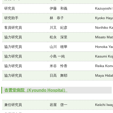
研究員
伊藤 和義
Kazuyoshi 
研究助手
林 恭子
Kyoko Hay
客員研究員
川又 紀彦
Norihiko 
協力研究員
松永 深里
Misato Ma
協力研究員
山川 穂華
Honoka Y
協力研究員
小島 一純
Kasumi Ko
協力研究員
米谷 怜香
Reika Kom
協力研究員
日高 舞耶
Maya Hida
杏雲堂病院（Kyoundo Hospital）
兼任研究員
岩屋 啓一
Keiichi Iwa