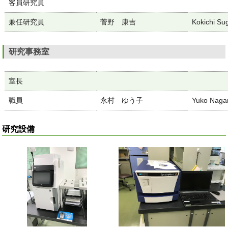
客員研究員
兼任研究員
菅野 康吉
Kokichi Su
研究事務室
室長
職員
永村 ゆう子
Yuko Naga
研究設備