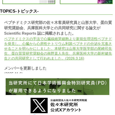
TOPICS-トピックス-
ペプチドミクス研究部の佐々木客員研究員と山形大学、蛋白質
研究奨励会、兵庫医科大学との共同研究に関する論文が
Scientific Reports 誌に掲載されました。
ペプチドミクスの手法で心臓線維芽細胞より新規生理活性ペプチド
を発見し、心臓から心房性ナトリウム利尿ペプチドの分泌を亢進さ
せることを明らかにしました。本研究は山形大学医学部の尾崎司先
生、蛋白質質研究奨励会の南野直人先生、兵庫医科大学の新村健先
生との共同研究として行われました。(2026.3.16)
メンバーを更新しました
(2025.11.6)
腫瘍細胞研究部の山口部長が翻訳を担当した本が出版されまし
た。
がんの生物学から予防、診断、治療まで、多くのたとえ話や逸話を
用いてわかりやすく書かれた一般向けの本です。(2025.10.22)
当研究所の菅野康吉兼任研究員（附属杏雲堂病院遺伝子診療
科・科長）らが参画した国際共同研究グループによるがんに関