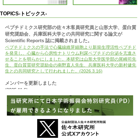
TOPICS-トピックス-
ペプチドミクス研究部の佐々木客員研究員と山形大学、蛋白質
研究奨励会、兵庫医科大学との共同研究に関する論文が
Scientific Reports 誌に掲載されました。
ペプチドミクスの手法で心臓線維芽細胞より新規生理活性ペプチド
を発見し、心臓から心房性ナトリウム利尿ペプチドの分泌を亢進さ
せることを明らかにしました。本研究は山形大学医学部の尾崎司先
生、蛋白質質研究奨励会の南野直人先生、兵庫医科大学の新村健先
生との共同研究として行われました。(2026.3.16)
メンバーを更新しました
(2025.11.6)
腫瘍細胞研究部の山口部長が翻訳を担当した本が出版されまし
た。
がんの生物学から予防、診断、治療まで、多くのたとえ話や逸話を
用いてわかりやすく書かれた一般向けの本です。(2025.10.22)
当研究所の菅野康吉兼任研究員（附属杏雲堂病院遺伝子診療
科・科長）らが参画した国際共同研究グループによるがんに関