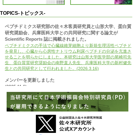
TOPICS-トピックス-
ペプチドミクス研究部の佐々木客員研究員と山形大学、蛋白質
研究奨励会、兵庫医科大学との共同研究に関する論文が
Scientific Reports 誌に掲載されました。
ペプチドミクスの手法で心臓線維芽細胞より新規生理活性ペプチド
を発見し、心臓から心房性ナトリウム利尿ペプチドの分泌を亢進さ
せることを明らかにしました。本研究は山形大学医学部の尾崎司先
生、蛋白質質研究奨励会の南野直人先生、兵庫医科大学の新村健先
生との共同研究として行われました。(2026.3.16)
メンバーを更新しました
(2025.11.6)
腫瘍細胞研究部の山口部長が翻訳を担当した本が出版されまし
た。
がんの生物学から予防、診断、治療まで、多くのたとえ話や逸話を
用いてわかりやすく書かれた一般向けの本です。(2025.10.22)
当研究所の菅野康吉兼任研究員（附属杏雲堂病院遺伝子診療
科・科長）らが参画した国際共同研究グループによるがんに関